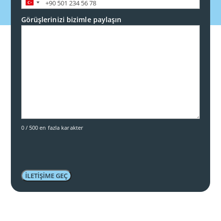
Turkey
+90
Görüşlerinizi bizimle paylaşın
0 / 500 en fazla karakter