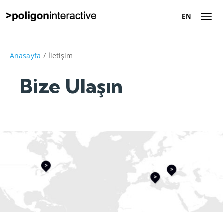
EN
EN
Hakkımızda
Anasayfa
/
İletişim
Bize Ulaşın
Başarı Hikayeleri
Dijital Pazarlama
Çözümleri
Kariyer
İletişim
Tanışalım