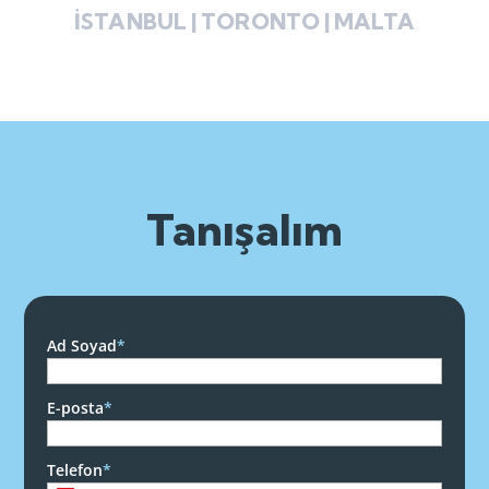
İSTANBUL | TORONTO | MALTA
Tanışalım
Ad Soyad
*
E-posta
*
Telefon
*