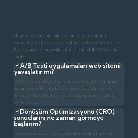
Dönüşüm Oranı Optimizasyonu
(CRO) için sitemin tasarımını
tamamen değiştiriyor musunuz?
Hayır. CRO, sitenizi yıkıp yeniden yapmak değil;
mevcut yapıdaki sorunlu tuğlaları bulup değiştirmektir.
Bazen sadece bir başlığı değiştirmek bile %20 artış
sağlar.
A/B Testi uygulamaları web sitemi
yavaşlatır mı?
VWO, Optimizely veya benzeri modern test araçları
kullanıyoruz. Bu araçlar asenkron çalıştığı için site
hızına ve Core Web Vitals metriklerine hissedilir bir
etkisi olmaz.
Dönüşüm Optimizasyonu (CRO)
sonuçlarını ne zaman görmeye
başlarım?
Testin sonucunu almak için belli bir trafik hacmine