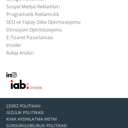
Sosyal Medya Reklamları
Programatik Reklamcılık
SEO ve Yapay Zeka Optimizasyonu
Dönüşüm Optimizasyonu
E-Ticaret Pazarlaması
Insider
Rakip Analizi
ÇEREZ POLİTİKASI
GİZLİLİK POLİTİKASI
KVKK AYDINLATMA METNİ
SÜRDÜRÜLEBİLİRLİK POLİTİKASI