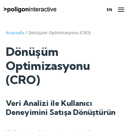
EN
EN
Hakkımızda
Anasayfa
/
Dönüşüm Optimizasyonu (CRO)
Başarı Hikayeleri
Dönüşüm
Optimizasyonu
Dijital Pazarlama
Çözümleri
(CRO)
Kariyer
Veri Analizi ile Kullanıcı
İletişim
Deneyimini Satışa Dönüştürün
Tanışalım