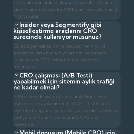
(İstatistiksel anlamlılık) ulaşmamız gerekir. Ortalama
bir e-ticaret sitesi için bir A/B testinin sonuçlanması 2-
4 hafta sürer.
Insider veya Segmentify gibi
kişiselleştirme araçlarını CRO
sürecinde kullanıyor musunuz?
EEvet. Eğer halihazırda Insider, Segmentify gibi
araçlarınız varsa bunların yönetimini ve senaryo
kurgularını da CRO hizmetimiz kapsamında
üstleniyoruz.
CRO çalışması (A/B Testi)
yapabilmek için sitemin aylık trafiği
ne kadar olmalı?
A/B testlerinden istatistiksel olarak doğru sonuç
alabilmek için aylık minimum 5.000 - 10.000 arası
ziyaretçi trafiği öneriyoruz. Düşük trafikli sitelerde ise
test yerine "Kullanıcı Deneyimi (UX) Analizi"
yapıyoruz.
Mobil dönüşüm (Mobile CRO) için