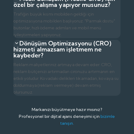
özel bir çalışma yapıyor musunuz?
Trafiğin büyük kısmı mobilden geldiği için
optimizasyona mobilden başlıyoruz. "Parmak dostu"
butonlar, hızlı ödeme adımları ve mobil menü
iyileştirmeleri yapıyoruz.
Dönüşüm Optimizasyonu (CRO)
hizmeti almazsam işletmem ne
kaybeder?
Reklam maliyetleriniz artmaya devam eder. CRO,
reklam bütçenizi artırmadan cironuzu artırmanın en
etkili yoludur. Kovadaki delikleri tıkamadan, kovaya su
doldurmaya (reklam vermeye) devam etmiş
olursunuz.
Markanızı büyütmeye hazır mısınız?
Profesyonel bir dijital ajans deneyimi için
bizimle
tanışın.