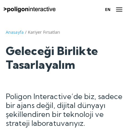
EN
EN
Hakkımızda
Anasayfa
/
Kariyer Fırsatları
Başarı Hikayeleri
Geleceği Birlikte
Tasarlayalım
Dijital Pazarlama
Çözümleri
Kariyer
Poligon Interactive’de biz, sadece
bir ajans değil, dijital dünyayı
İletişim
şekillendiren bir teknoloji ve
Tanışalım
strateji laboratuvarıyız.