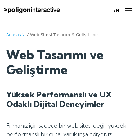
EN
EN
Hakkımızda
Anasayfa
/
Web Sitesi Tasarım & Geliştirme
Başarı Hikayeleri
Web Tasarımı ve
Geliştirme
Dijital Pazarlama
Çözümleri
Yüksek Performanslı ve UX
Kariyer
Odaklı Dijital Deneyimler
İletişim
Firmanız için sadece bir web sitesi değil, yüksek
Tanışalım
performanslı bir dijital varlık inşa ediyoruz.