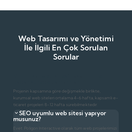
Web Tasarımı ve Yönetimi
İle İlgili En Çok Sorulan
Sorular
Kurumsal web sitesi tasarımı ne
kadar sürede tamamlanır?
Projenin kapsamına göre değişmekle birlikte,
kurumsal web siteleri ortalama 4-6 hafta, kapsamlı e-
ticaret projeleri 8-12 hafta sürebilmektedir.
SEO uyumlu web sitesi yapıyor
musunuz?
Evet. Poligon Interactive olarak tüm web projelerimizi