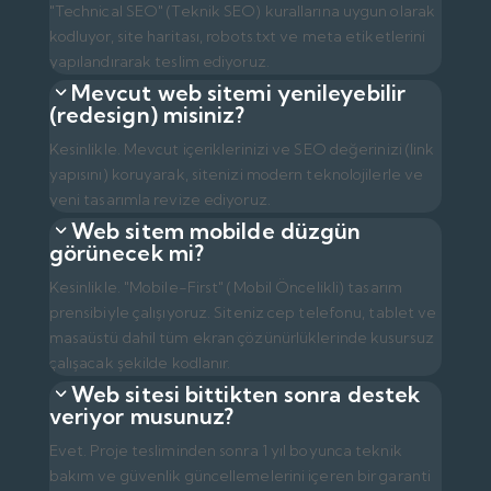
"Technical SEO" (Teknik SEO) kurallarına uygun olarak
kodluyor, site haritası, robots.txt ve meta etiketlerini
yapılandırarak teslim ediyoruz.
Mevcut web sitemi yenileyebilir
(redesign) misiniz?
Kesinlikle. Mevcut içeriklerinizi ve SEO değerinizi (link
yapısını) koruyarak, sitenizi modern teknolojilerle ve
yeni tasarımla revize ediyoruz.
Web sitem mobilde düzgün
görünecek mi?
Kesinlikle. "Mobile-First" (Mobil Öncelikli) tasarım
prensibiyle çalışıyoruz. Siteniz cep telefonu, tablet ve
masaüstü dahil tüm ekran çözünürlüklerinde kusursuz
çalışacak şekilde kodlanır.
Web sitesi bittikten sonra destek
veriyor musunuz?
Evet. Proje tesliminden sonra 1 yıl boyunca teknik
bakım ve güvenlik güncellemelerini içeren bir garanti