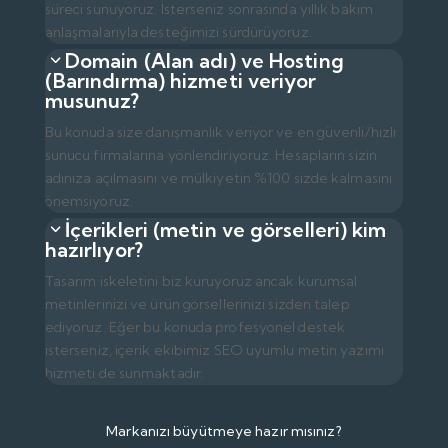
süreci sunuyoruz. İsterseniz sonrasında yıllık bakım
anlaşmalarıyla desteğimizi sürdürüyoruz.
Domain (Alan adı) ve Hosting
(Barındırma) hizmeti veriyor
musunuz?
Bu konuda size danışmanlık veriyor ve en güvenli/hızlı
sunucu firmalarına yönlendiriyoruz. Hesapların sizin
adınıza açılmasını ve mülkiyetin %100 sizde kalmasını
önemsiyoruz.
İçerikleri (metin ve görselleri) kim
hazırlıyor?
Tasarım iskeletini biz kuruyoruz ancak kurumsal
metinlerinizi ve ürün görsellerinizi sizden talep
ediyoruz. Eğer bu konuda profesyonel destek
isterseniz, içerik ekibimiz SEO uyumlu metin yazımı
hizmeti de sunmaktadır.
Markanızı büyütmeye hazır mısınız?