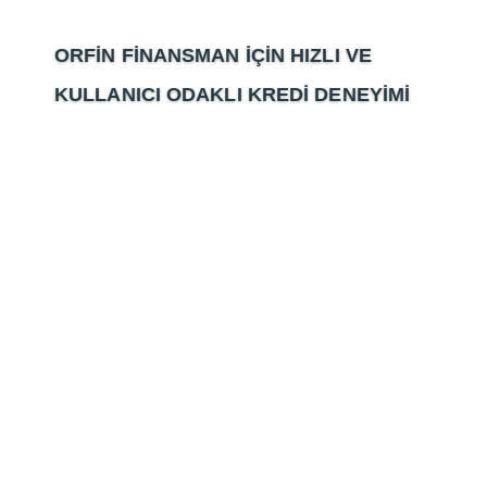
ORFİN FİNANSMAN İÇİN
HIZLI VE
KULLANICI ODAKLI KREDİ DENEYİMİ
Anasayfa
/
Orfin Başarı Hikayesi
Orfin Başarı
Hikayesi
Renault ve Dacia markalarının ihtiyaçlarına