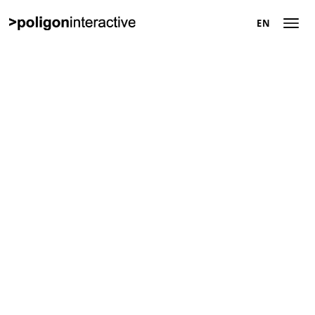
EN
EN
Hakkımızda
Başarı Hikayeleri
Dijital Pazarlama
Çözümleri
Kariyer
İletişim
Tanışalım